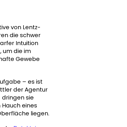
tive von Lentz-
üren die schwer
rfer Intuition
, um die im
elhafte Gewebe
ufgabe – es ist
ttler der Agentur
 dringen sie
n Hauch eines
berfläche liegen.