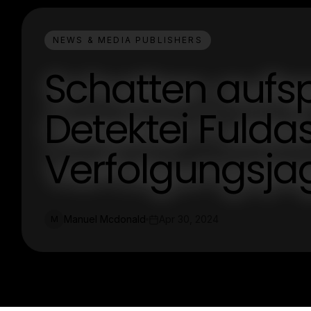
NEWS & MEDIA PUBLISHERS
Schatten aufsp
Detektei Fulda
Verfolgungsj
Manuel Mcdonald
Apr 30, 2024
M