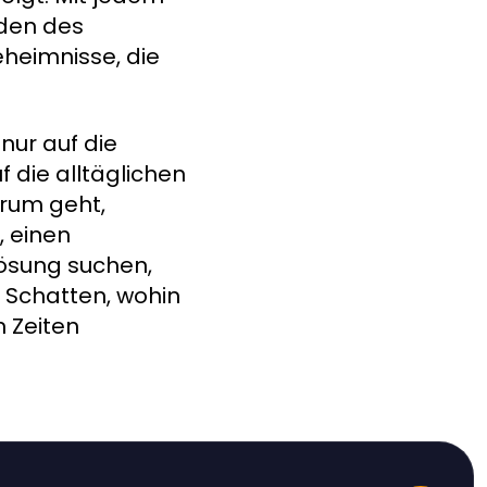
den des
eheimnisse, die
nur auf die
f die alltäglichen
arum geht,
, einen
Lösung suchen,
n Schatten, wohin
n Zeiten