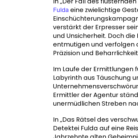
In „Der Fall des flüsternden
eine zwielichtige Gest
Fulda
Einschüchterungskampagne 
verstärkt der Erpresser sei
und Unsicherheit. Doch die 
entmutigen und verfolgen 
Präzision und Beharrlichkei
Im Laufe der Ermittlungen f
Labyrinth aus Täuschung u
Unternehmensverschwörung
Ermittler der Agentur ständ
unermüdlichen Streben nac
In „Das Rätsel des verschw
Detektei Fulda auf eine Rei
Jahrzehnte alten Geheimnis