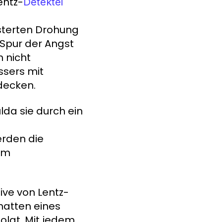
entz-
Detektei
sterten Drohung
 Spur der Angst
h nicht
ssers mit
fdecken.
lda sie durch ein
rden die
rem
ive von Lentz-
hatten eines
olgt. Mit jedem