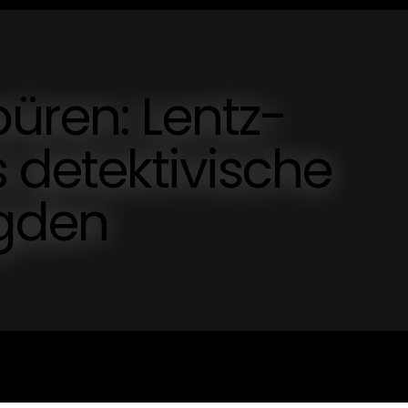
üren: Lentz-
s detektivische
agden