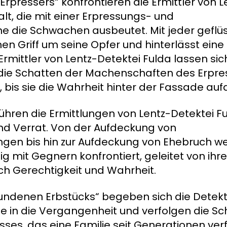
 Erpressers“ konfrontieren die Ermittler von L
alt, die mit einer Erpressungs- und
die Schwachen ausbeutet. Mit jeder geflü
nen Griff um seine Opfer und hinterlässt eine
Ermittler von Lentz-Detektei Fulda lassen sic
die Schatten der Machenschaften des Erpre
t, bis sie die Wahrheit hinter der Fassade au
ühren die Ermittlungen von Lentz-Detektei Fu
nd Verrat. Von der Aufdeckung von
en bis hin zur Aufdeckung von Ehebruch we
ig mit Gegnern konfrontiert, geleitet von ih
h Gerechtigkeit und Wahrheit.
undenen Erbstücks“ begeben sich die Detekt
se in die Vergangenheit und verfolgen die Sc
ses, das eine Familie seit Generationen verf