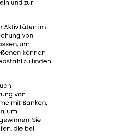
eln und zur
Aktivitäten im
achung von
fassen, um
ießenen können
ebstahl zu finden
auch
erung von
hme mit Banken,
en, um
gewinnen. Sie
en, die bei