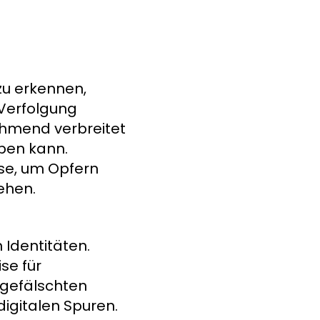
n
zu erkennen,
 Verfolgung
nehmend verbreitet
aben kann.
sse, um Opfern
ehen.
 Identitäten.
se für
n gefälschten
igitalen Spuren.