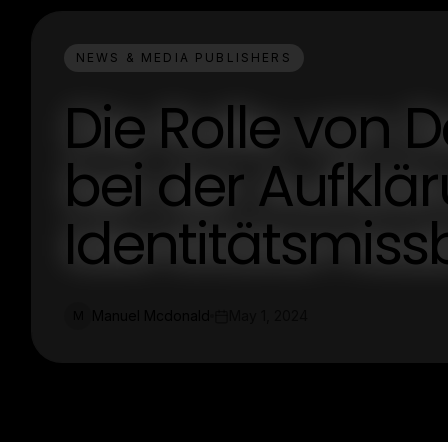
NEWS & MEDIA PUBLISHERS
Die Rolle von 
bei der Aufklä
Identitätsmis
Manuel Mcdonald
May 1, 2024
M