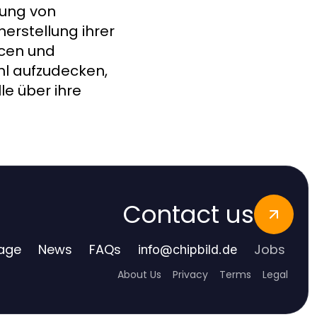
rung von
erstellung ihrer
rcen und
hl aufzudecken,
le über ihre
Contact us
age
News
FAQs
Jobs
info
@
chipbild.de
About Us
Privacy
Terms
Legal