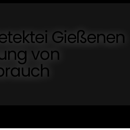
Detektei Gießenen
rung von
sbrauch