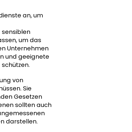
dienste an, um
 sensiblen
fassen, um das
nnen Unternehmen
zen und geeignete
u schützen.
rung von
müssen. Sie
enden Gesetzen
ßenen sollten auch
 unangemessenen
n darstellen.