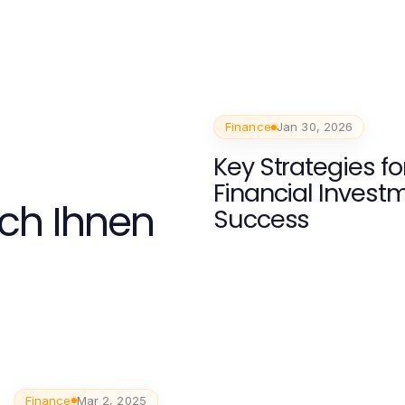
Finance
Jan 30, 2026
Key Strategies f
Financial Invest
ch Ihnen
Success
Finance
Mar 2, 2025