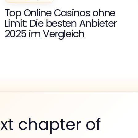
Top Online Casinos ohne
Limit: Die besten Anbieter
2025 im Vergleich
xt chapter of