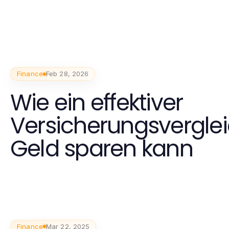
Finance
Feb 28, 2026
Wie ein effektiver
Versicherungsverglei
Geld sparen kann
Finance
Mar 22, 2025