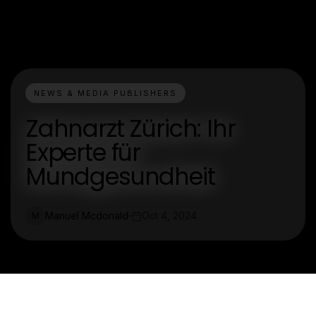
NEWS & MEDIA PUBLISHERS
Zahnarzt Zürich: Ihr
Experte für
Mundgesundheit
Manuel Mcdonald
Oct 4, 2024
M