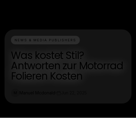
NEWS & MEDIA PUBLISHERS
Was kostet Stil?
Antworten zur Motorrad
Folieren Kosten
Manuel Mcdonald
Jun 22, 2025
M