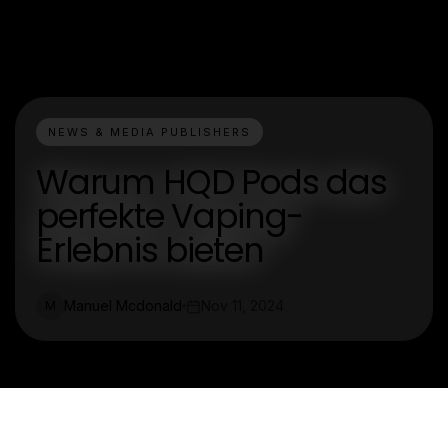
NEWS & MEDIA PUBLISHERS
Warum HQD Pods das
perfekte Vaping-
Erlebnis bieten
Manuel Mcdonald
Nov 11, 2024
M