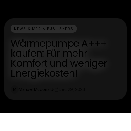
NEWS & MEDIA PUBLISHERS
Wärmepumpe A+++
kaufen: Für mehr
Komfort und weniger
Energiekosten!
Manuel Mcdonald
Dec 29, 2024
M