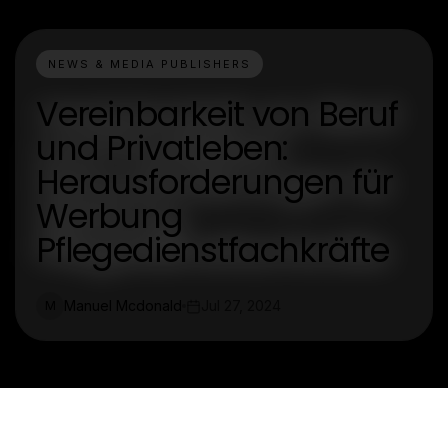
NEWS & MEDIA PUBLISHERS
Vereinbarkeit von Beruf
und Privatleben:
Herausforderungen für
Werbung
Pflegedienstfachkräfte
Manuel Mcdonald
Jul 27, 2024
M