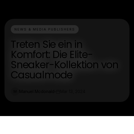
NEWS & MEDIA PUBLISHERS
Treten Sie ein in
Komfort: Die Elite-
Sneaker-Kollektion von
Casualmode
Manuel Mcdonald
Mar 13, 2024
M