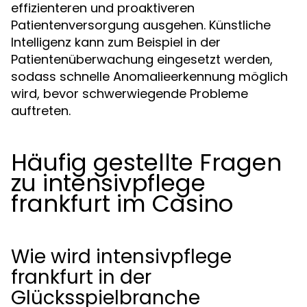
effizienteren und proaktiveren
Patientenversorgung ausgehen. Künstliche
Intelligenz kann zum Beispiel in der
Patientenüberwachung eingesetzt werden,
sodass schnelle Anomalieerkennung möglich
wird, bevor schwerwiegende Probleme
auftreten.
Häufig gestellte Fragen
zu intensivpflege
frankfurt im Casino
Wie wird intensivpflege
frankfurt in der
Glücksspielbranche