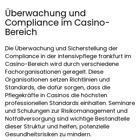
Überwachung und
Compliance im Casino-
Bereich
Die Überwachung und Sicherstellung der
Compliance in der intensivpflege frankfurt im
Casino-Bereich wird durch verschiedene
Fachorganisationen geregelt. Diese
Organisationen setzen Richtlinien und
Standards, die dafür sorgen, dass die
Pflegekräfte in Casinos die höchsten
professionellen Standards einhalten. Seminare
und Schulungen zur Risikomanagement und
Notfallversorgung sind wichtige Bestandteile
dieser Struktur und helfen, potenzielle
Gesundheitsrisiken zu mindern.