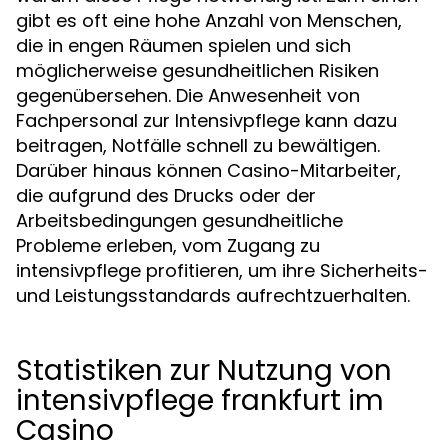
gibt es oft eine hohe Anzahl von Menschen,
die in engen Räumen spielen und sich
möglicherweise gesundheitlichen Risiken
gegenübersehen. Die Anwesenheit von
Fachpersonal zur Intensivpflege kann dazu
beitragen, Notfälle schnell zu bewältigen.
Darüber hinaus können Casino-Mitarbeiter,
die aufgrund des Drucks oder der
Arbeitsbedingungen gesundheitliche
Probleme erleben, vom Zugang zu
intensivpflege profitieren, um ihre Sicherheits-
und Leistungsstandards aufrechtzuerhalten.
Statistiken zur Nutzung von
intensivpflege frankfurt im
Casino