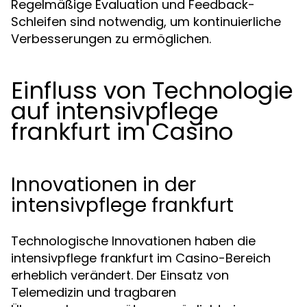
Regelmäßige Evaluation und Feedback-
Schleifen sind notwendig, um kontinuierliche
Verbesserungen zu ermöglichen.
Einfluss von Technologie
auf intensivpflege
frankfurt im Casino
Innovationen in der
intensivpflege frankfurt
Technologische Innovationen haben die
intensivpflege frankfurt im Casino-Bereich
erheblich verändert. Der Einsatz von
Telemedizin und tragbaren