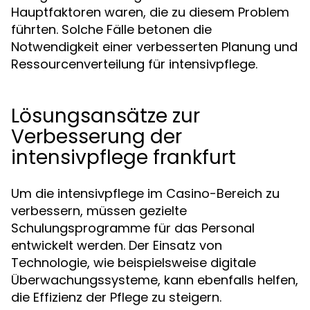
Hauptfaktoren waren, die zu diesem Problem
führten. Solche Fälle betonen die
Notwendigkeit einer verbesserten Planung und
Ressourcenverteilung für intensivpflege.
Lösungsansätze zur
Verbesserung der
intensivpflege frankfurt
Um die intensivpflege im Casino-Bereich zu
verbessern, müssen gezielte
Schulungsprogramme für das Personal
entwickelt werden. Der Einsatz von
Technologie, wie beispielsweise digitale
Überwachungssysteme, kann ebenfalls helfen,
die Effizienz der Pflege zu steigern.