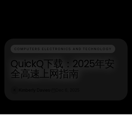
COMPUTERS ELECTRONICS AND TECHNOLOGY
QuickQ下载：2025年安
全高速上网指南
Kimberly Davies
Dec 6, 2025
K