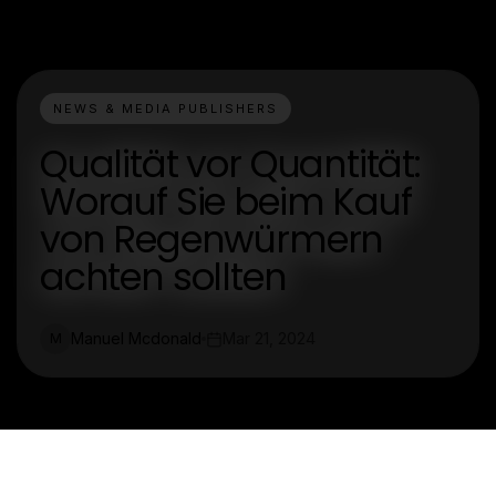
NEWS & MEDIA PUBLISHERS
Qualität vor Quantität:
Worauf Sie beim Kauf
von Regenwürmern
achten sollten
Manuel Mcdonald
Mar 21, 2024
M