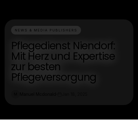
NEWS & MEDIA PUBLISHERS
Pflegedienst Niendorf:
Mit Herz und Expertise
zur besten
Pflegeversorgung
Manuel Mcdonald
Jan 18, 2025
M