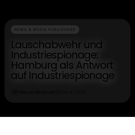
NEWS & MEDIA PUBLISHERS
Lauschabwehr und
Industriespionage:
Hamburg als Antwort
auf Industriespionage
Manuel Mcdonald
Dec 4, 2024
M