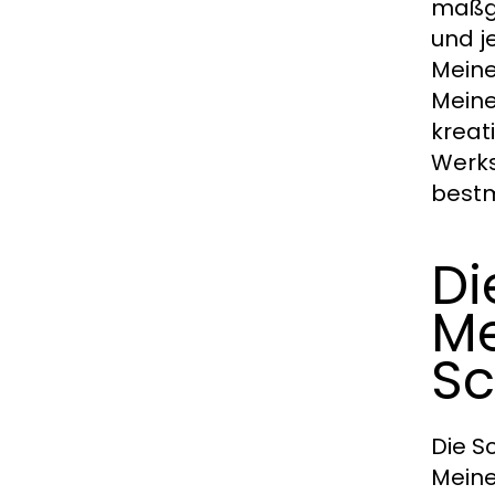
maßge
und j
Meine
Meine
kreat
Werks
bestm
Di
Me
S
Die S
Meine