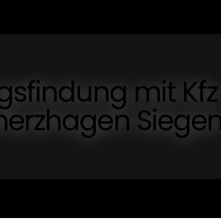
gsfindung mit Kfz
nerzhagen Siege