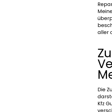
Repar
Meine
überp
besch
aller
Zu
Ve
Me
Die Z
darst
Kfz G
versc