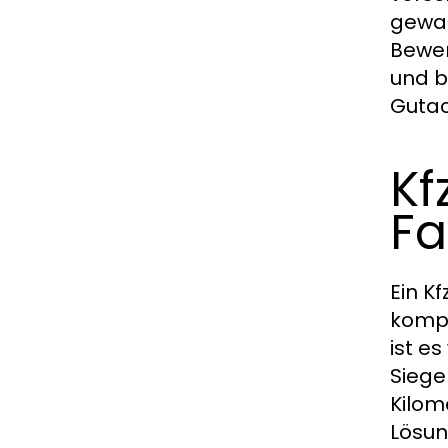
gewah
Bewer
und b
Gutac
Kf
Fa
Ein K
kompe
ist e
Siege
Kilom
Lösun