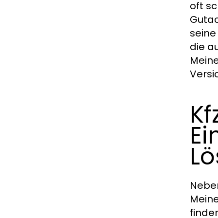
oft s
Gutac
seine
die a
Meine
Versi
Kf
Ei
Lö
Neben
Meine
finden