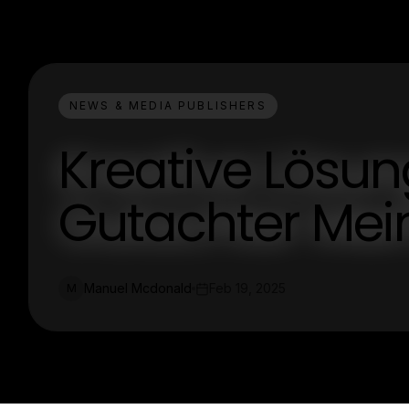
NEWS & MEDIA PUBLISHERS
Kreative Lösun
Gutachter Mei
Manuel Mcdonald
Feb 19, 2025
M