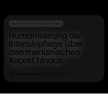
NEWS & MEDIA PUBLISHERS
Humanisierung der
Intensivpflege: Über
den medizinischen
Aspekt hinaus
Manuel Mcdonald
Feb 15, 2024
M