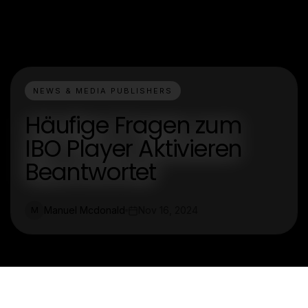
NEWS & MEDIA PUBLISHERS
Häufige Fragen zum
IBO Player Aktivieren
Beantwortet
Manuel Mcdonald
Nov 16, 2024
M