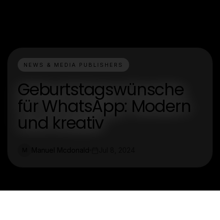
NEWS & MEDIA PUBLISHERS
Geburtstagswünsche
für WhatsApp: Modern
und kreativ
Manuel Mcdonald
Jul 8, 2024
M