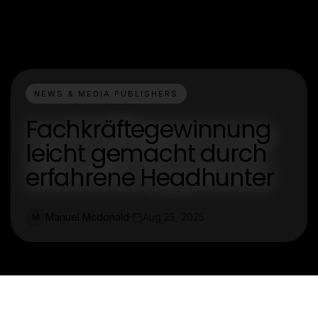
NEWS & MEDIA PUBLISHERS
Fachkräftegewinnung
leicht gemacht durch
erfahrene Headhunter
Manuel Mcdonald
Aug 25, 2025
M