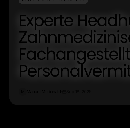
Experte Headh
Zahnmedizini
Fachangestellt
Personalvermi
Manuel Mcdonald
Sep 18, 2025
M