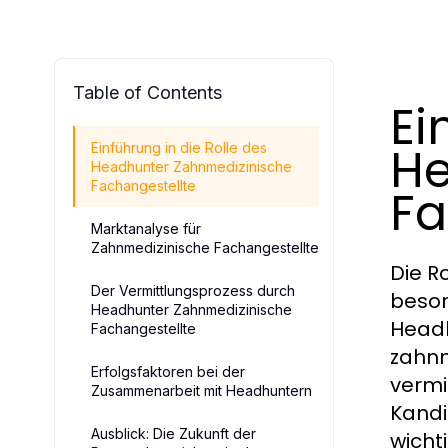
Table of Contents
Ei
He
Einführung in die Rolle des
Headhunter Zahnmedizinische
Fachangestellte
Fa
Marktanalyse für
Zahnmedizinische Fachangestellte
Die R
Der Vermittlungsprozess durch
beson
Headhunter Zahnmedizinische
Headhu
Fachangestellte
zahnm
Erfolgsfaktoren bei der
vermi
Zusammenarbeit mit Headhuntern
Kandi
Ausblick: Die Zukunft der
wicht