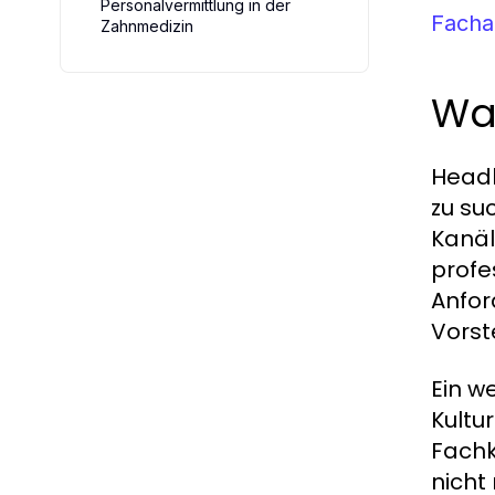
Personalvermittlung in der
Facha
Zahnmedizin
Wa
Headh
zu su
Kanäl
profe
Anfor
Vorst
Ein w
Kultu
Fachk
nicht