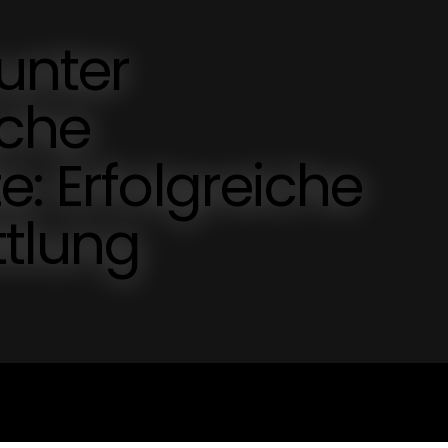
unter
sche
e: Erfolgreiche
ttlung