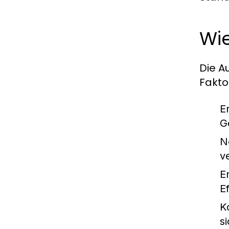
Wi
Die A
Fakto
E
G
N
v
Er
E
K
s