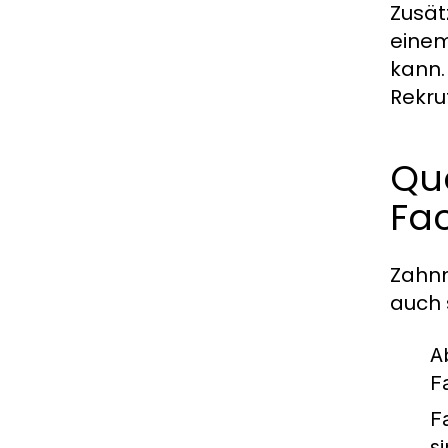
Zusät
einem
kann.
Rekru
Qua
Fa
Zahnm
auch 
A
F
F
si