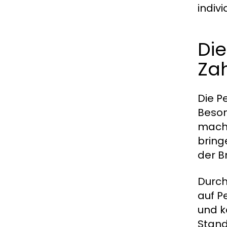
indivi
Die
Za
Die P
Beson
mache
bring
der B
Durch
auf P
und k
Stand