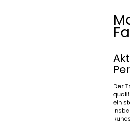
Ma
Fa
Akt
Pe
Der T
quali
ein s
Insbe
Ruhes