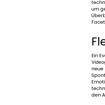
techn
um ge
Überb
Facet
Fl
Ein E
Video
neue 
Spont
Emoti
techn
den A