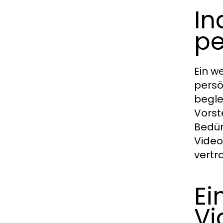
In
pe
Ein w
persö
begle
Vorst
Bedür
Video
vertr
Ei
Vi