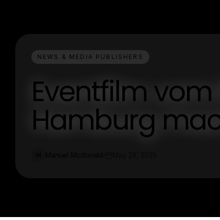
NEWS & MEDIA PUBLISHERS
Eventfilm vom 
Hamburg mach
Manuel Mcdonald
May 29, 2025
M