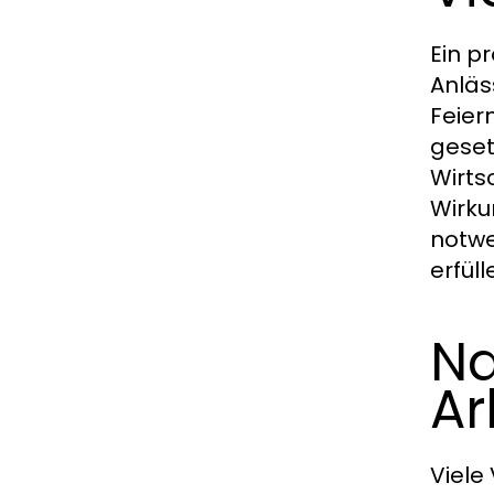
Ein p
Anläs
Feier
geset
Wirts
Wirku
notwe
erfüll
Na
Ar
Viele