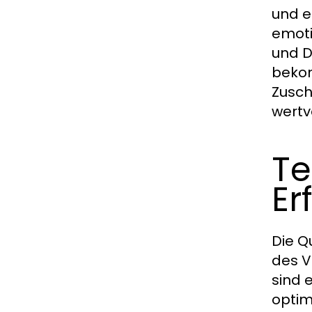
und e
emoti
und D
bekom
Zusch
wertv
Te
Er
Die Q
des V
sind 
optim