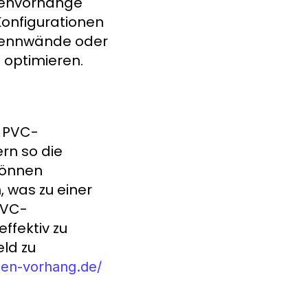
lenvorhänge
onfigurationen
Trennwände oder
 optimieren.
 PVC-
rn so die
 können
 was zu einer
PVC-
fektiv zu
ld zu
len-vorhang.de/