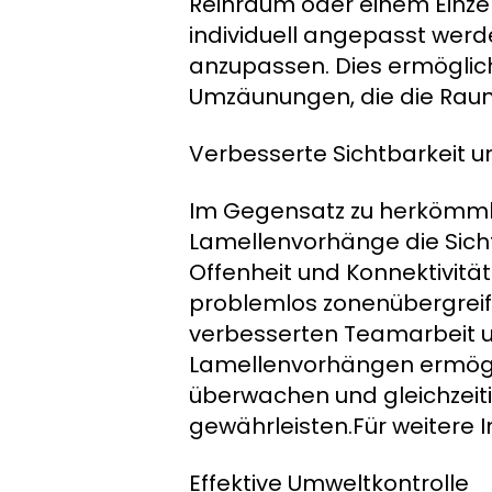
Reinraum oder einem Einz
individuell angepasst wer
anzupassen. Dies ermöglic
Umzäunungen, die die Raumn
Verbesserte Sichtbarkeit
Im Gegensatz zu herkömm
Lamellenvorhänge die Sicht
Offenheit und Konnektivität
problemlos zonenübergrei
verbesserten Teamarbeit un
Lamellenvorhängen ermögli
überwachen und gleichzeit
gewährleisten.Für weitere I
Effektive Umweltkontrolle