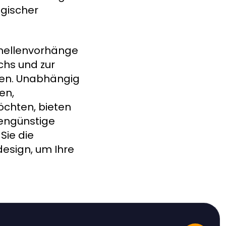
gischer
mellenvorhänge
chs und zur
llen. Unabhängig
en,
öchten, bieten
engünstige
Sie die
esign, um Ihre