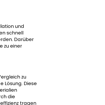
lation und
en schnell
erden. Darüber
 zu einer
ergleich zu
e Lösung. Diese
rialien
rch die
ffizienz tragen