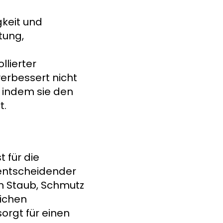
keit und
tung,
lierter
erbessert nicht
, indem sie den
t.
 für die
 entscheidender
n Staub, Schmutz
eichen
orgt für einen