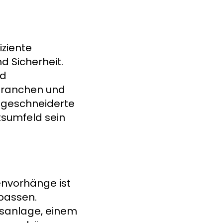
ziente
d Sicherheit.
nd
 Branchen und
ßgeschneiderte
tsumfeld sein
nvorhänge ist
upassen.
nsanlage, einem