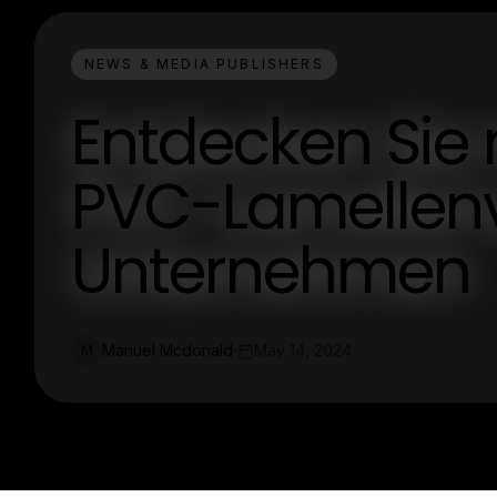
NEWS & MEDIA PUBLISHERS
Entdecken Sie
PVC-Lamellenv
Unternehmen
Manuel Mcdonald
May 14, 2024
M