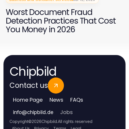
Worst Document Fraud
Detection Practices That Cost
You Money in 2026
Chipbild
Contact us
Home Page
News
FAQs
Jobs
info
@
chipbild.de
Copyright
©
2026
Chipbild
.
All rights reserved
About Us
Privacy
Terms
Legal