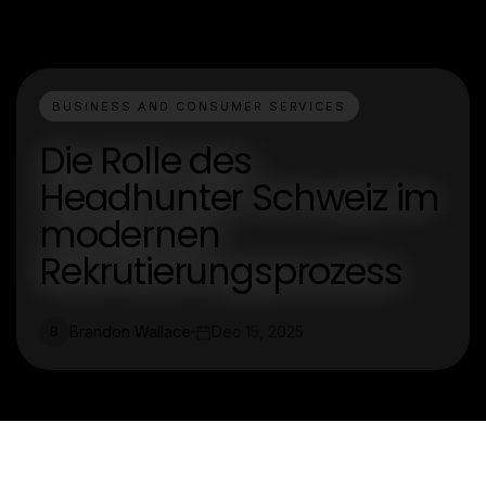
BUSINESS AND CONSUMER SERVICES
Die Rolle des
Headhunter Schweiz im
modernen
Rekrutierungsprozess
Brandon Wallace
Dec 15, 2025
B