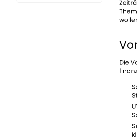
Zeitr
Thema
wolle
Vor
Die Vo
finan
S
S
U
S
S
k