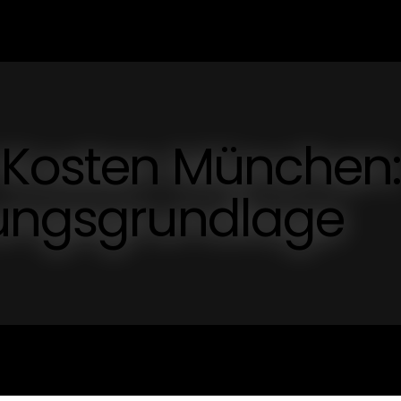
F Kosten München:
dungsgrundlage