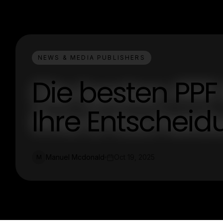
NEWS & MEDIA PUBLISHERS
Die besten PP
Ihre Entschei
Manuel Mcdonald
Oct 19, 2025
M