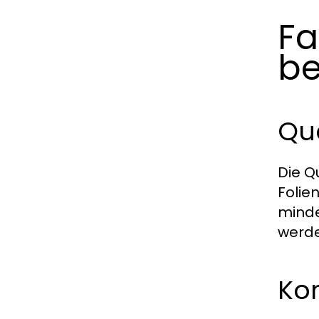
Fa
be
Qua
Die Q
Folie
minde
werde
Kom