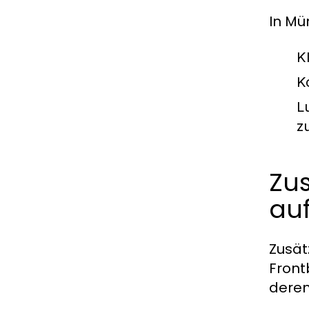
In Mü
K
K
L
z
Zus
au
Zusät
Front
deren