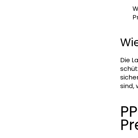
W
P
Wi
Die La
schüt
siche
sind, 
PP
Pr