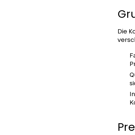
Gr
Die K
versc
F
P
Qu
s
In
K
Pr