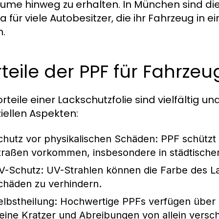
äume hinweg zu erhalten. In München sind di
 für viele Autobesitzer, die ihr Fahrzeug in
n.
teile der PPF für Fahrzeu
rteile einer Lackschutzfolie sind vielfältig u
ziellen Aspekten:
chutz vor physikalischen Schäden:
PPF schützt e
traßen vorkommen, insbesondere in städtisch
V-Schutz:
UV-Strahlen können die Farbe des Lac
chäden zu verhindern.
elbstheilung:
Hochwertige PPFs verfügen über s
leine Kratzer und Abreibungen von allein vers