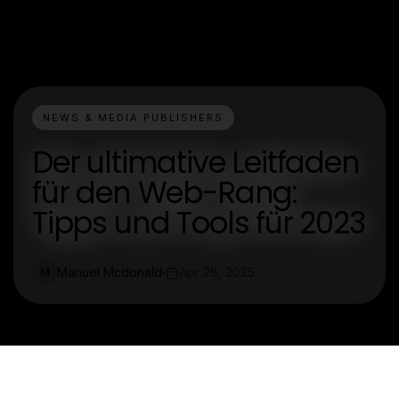
NEWS & MEDIA PUBLISHERS
Der ultimative Leitfaden
für den Web-Rang:
Tipps und Tools für 2023
Manuel Mcdonald
Apr 28, 2025
M