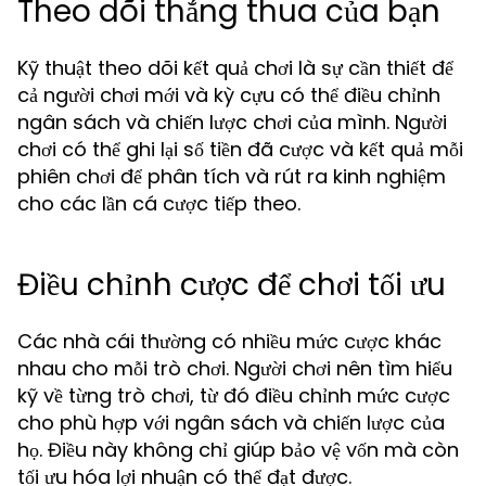
Theo dõi thắng thua của bạn
Kỹ thuật theo dõi kết quả chơi là sự cần thiết để
cả người chơi mới và kỳ cựu có thể điều chỉnh
ngân sách và chiến lược chơi của mình. Người
chơi có thể ghi lại số tiền đã cược và kết quả mỗi
phiên chơi để phân tích và rút ra kinh nghiệm
cho các lần cá cược tiếp theo.
Điều chỉnh cược để chơi tối ưu
Các nhà cái thường có nhiều mức cược khác
nhau cho mỗi trò chơi. Người chơi nên tìm hiểu
kỹ về từng trò chơi, từ đó điều chỉnh mức cược
cho phù hợp với ngân sách và chiến lược của
họ. Điều này không chỉ giúp bảo vệ vốn mà còn
tối ưu hóa lợi nhuận có thể đạt được.