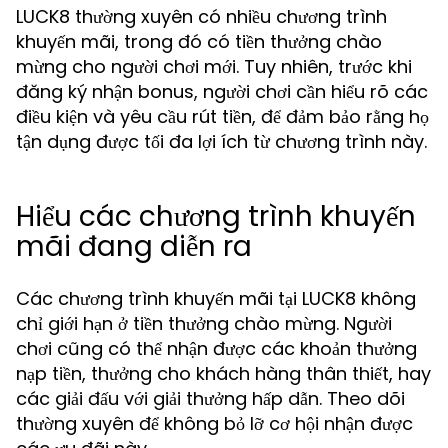
LUCK8 thường xuyên có nhiều chương trình
khuyến mãi, trong đó có tiền thưởng chào
mừng cho người chơi mới. Tuy nhiên, trước khi
đăng ký nhận bonus, người chơi cần hiểu rõ các
điều kiện và yêu cầu rút tiền, để đảm bảo rằng họ
tận dụng được tối đa lợi ích từ chương trình này.
Hiểu các chương trình khuyến
mãi đang diễn ra
Các chương trình khuyến mãi tại LUCK8 không
chỉ giới hạn ở tiền thưởng chào mừng. Người
chơi cũng có thể nhận được các khoản thưởng
nạp tiền, thưởng cho khách hàng thân thiết, hay
các giải đấu với giải thưởng hấp dẫn. Theo dõi
thường xuyên để không bỏ lỡ cơ hội nhận được