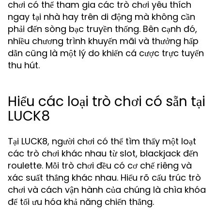
chơi có thể tham gia các trò chơi yêu thích
ngay tại nhà hay trên di động mà không cần
phải đến sòng bạc truyền thống. Bên cạnh đó,
nhiều chương trình khuyến mãi và thưởng hấp
dẫn cũng là một lý do khiến cá cược trực tuyến
thu hút.
Hiểu các loại trò chơi có sẵn tại
LUCK8
Tại LUCK8, người chơi có thể tìm thấy một loạt
các trò chơi khác nhau từ slot, blackjack đến
roulette. Mỗi trò chơi đều có cơ chế riêng và
xác suất thắng khác nhau. Hiểu rõ cấu trúc trò
chơi và cách vận hành của chúng là chìa khóa
để tối ưu hóa khả năng chiến thắng.