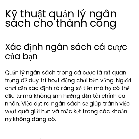
Kỹ thuật quản lý ngân
sách cho thành công
Xác định ngân sách cá cược
của bạn
Quản lý ngân sách trong cá cược là rất quan
trọng để duy trì hoạt động chơi bền vững. Người
chơi cần xác định rõ ràng số tiền mà họ có thể
đầu tư mà không ảnh hưởng đến tài chính cá
nhân. Việc đặt ra ngân sách sẽ giúp tránh việc
vượt quá giới hạn và mắc kẹt trong các khoản
nợ không đáng có.