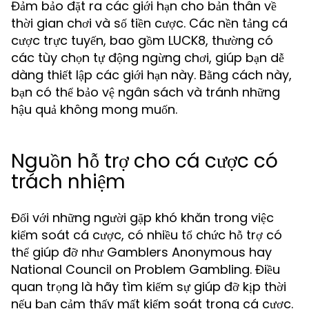
Đảm bảo đặt ra các giới hạn cho bản thân về
thời gian chơi và số tiền cược. Các nền tảng cá
cược trực tuyến, bao gồm LUCK8, thường có
các tùy chọn tự động ngừng chơi, giúp bạn dễ
dàng thiết lập các giới hạn này. Bằng cách này,
bạn có thể bảo vệ ngân sách và tránh những
hậu quả không mong muốn.
Nguồn hỗ trợ cho cá cược có
trách nhiệm
Đối với những người gặp khó khăn trong việc
kiểm soát cá cược, có nhiều tổ chức hỗ trợ có
thể giúp đỡ như Gamblers Anonymous hay
National Council on Problem Gambling. Điều
quan trọng là hãy tìm kiếm sự giúp đỡ kịp thời
nếu bạn cảm thấy mất kiểm soát trong cá cược.