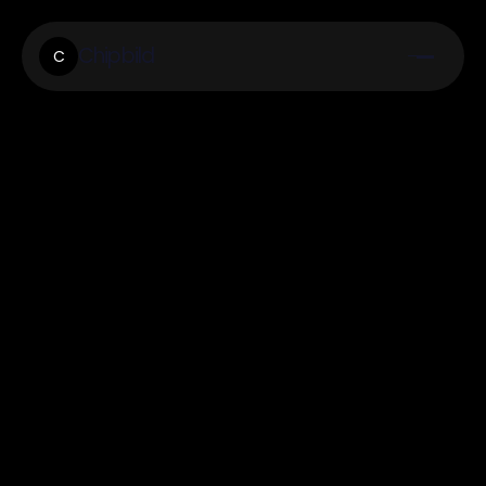
Chipbild
C