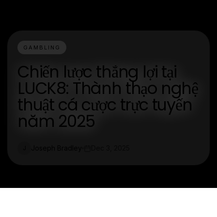
GAMBLING
Chiến lược thắng lợi tại
LUCK8: Thành thạo nghệ
thuật cá cược trực tuyến
năm 2025
Joseph Bradley
Dec 3, 2025
J