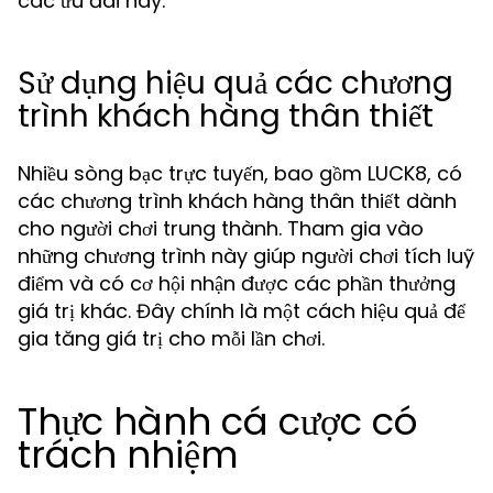
các ưu đãi này.
Sử dụng hiệu quả các chương
trình khách hàng thân thiết
Nhiều sòng bạc trực tuyến, bao gồm LUCK8, có
các chương trình khách hàng thân thiết dành
cho người chơi trung thành. Tham gia vào
những chương trình này giúp người chơi tích luỹ
điểm và có cơ hội nhận được các phần thưởng
giá trị khác. Đây chính là một cách hiệu quả để
gia tăng giá trị cho mỗi lần chơi.
Thực hành cá cược có
trách nhiệm