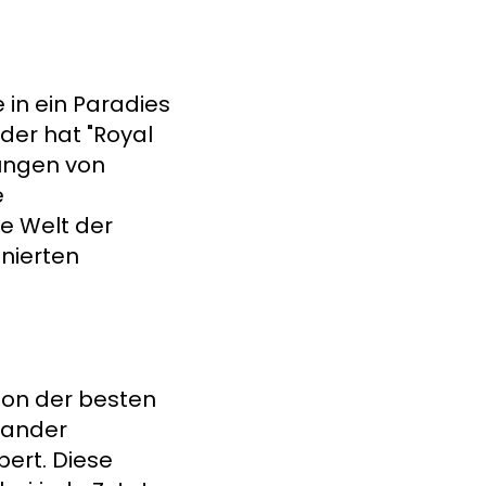
 in ein Paradies
er hat "Royal
ungen von
e
e Welt der
nierten
ion der besten
nander
ert. Diese