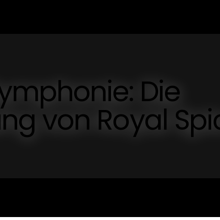
ymphonie: Die
g von Royal Spi