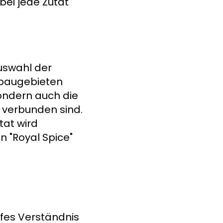
bei jede Zutat
uswahl der
nbaugebieten
ondern auch die
n verbunden sind.
tat wird
n "Royal Spice"
efes Verständnis