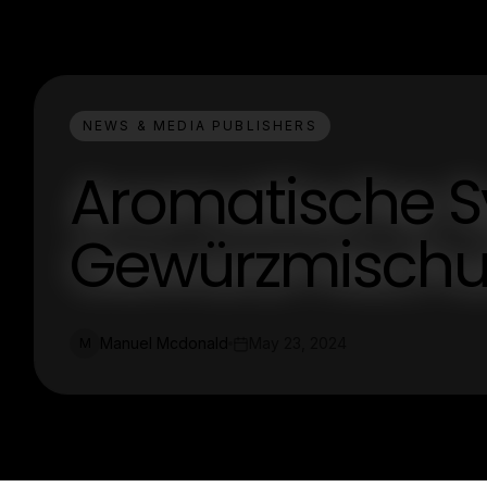
NEWS & MEDIA PUBLISHERS
Aromatische S
Gewürzmischun
Manuel Mcdonald
May 23, 2024
M