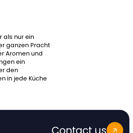
als nur ein
hrer ganzen Pracht
der Aromen und
ngen ein
er den
en in jede Küche
Contact us